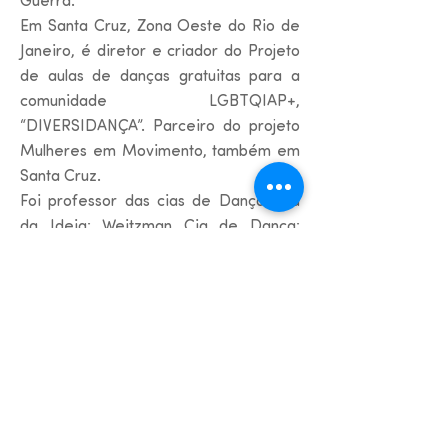
Guerra.
Em Santa Cruz, Zona Oeste do Rio de
Janeiro, é diretor e criador do Projeto
de aulas de danças gratuitas para a
comunidade LGBTQIAP+,
“DIVERSIDANÇA”. Parceiro do projeto
Mulheres em Movimento, também em
Santa Cruz.
Foi professor das cias de Dança: Cia
da Ideia; Weitzman Cia de Dança;
Alysson Amâncio Cia de Dança;
Arquitetura do Movimento, Andrea
Jabor; Deborah Colker Cia de Dança;
Cia Dançar a Vida Petit Danse.
Em anos anteriores, foi professor de
dança no CIEP Pantanal pela UNESCO;
professor do projeto social Recicle
Dance, em Duque de Caxias; fez parte