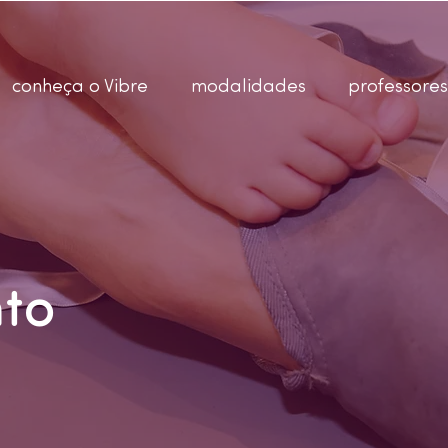
conheça o Vibre
modalidades
professores
to