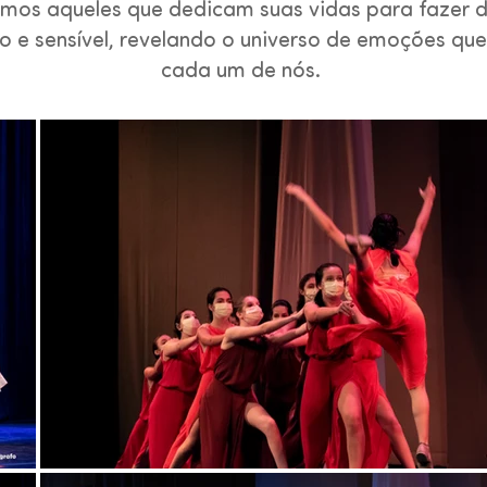
os aqueles que dedicam suas vidas para fazer 
co e sensível, revelando o universo de emoções qu
cada um de nós.
.