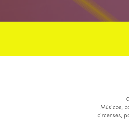
C
Músicos, co
circenses, p